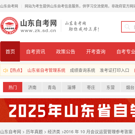
山东自考网
网站为考生提供山东自考信息服务，供学习交流使用，非政府官方网
|
首页
自考资讯
政策公告
开考查询
自考专
【热点】
山东省自考管理系统
成绩查询系统
准考证打印入口
热门
济南
青岛
淄博
枣庄
东营
烟台
山东自考网
>
历年真题
>
经济类
>
2016 年 10 月会议运营管理参考答案